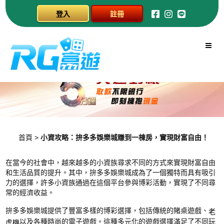
登入
註冊
首頁
>
小資攻略：拚多多娛樂城賺到一棟房，實現財富自由！
在當今的社會中，越來越多的小資族尋求不同的方式來實現財富自由
和生活品質的提升。其中，拚多多娛樂城成為了一個獨特而具有吸引
力的選擇，許多小資族通過在這個平台參與博彩活動，實現了不同尋
常的經濟收益。
拚多多娛樂城提供了豐富多樣的博彩選擇，包括傳統的賭桌遊戲、
老
以及各種時尚的電子遊戲。這種多元化的遊戲選擇滿足了不同玩
虎機