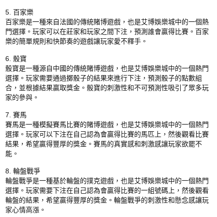
5. 百家樂
百家樂是一種來自法國的傳統賭博遊戲，也是艾博娛樂城中的一個熱
門選擇。玩家可以在莊家和玩家之間下注，預測誰會贏得比賽。百家
樂的簡單規則和快節奏的遊戲讓玩家愛不釋手。
6. 骰寶
骰寶是一種源自中國的傳統賭博遊戲，也是艾博娛樂城中的一個熱門
選擇。玩家需要通過擲骰子的結果來進行下注，預測骰子的點數組
合，並根據結果贏取獎金。骰寶的刺激性和不可預測性吸引了眾多玩
家的參與。
7. 賽馬
賽馬是一種模擬賽馬比賽的賭博遊戲，也是艾博娛樂城中的一個熱門
選擇。玩家可以下注在自己認為會贏得比賽的馬匹上，然後觀看比賽
結果，希望贏得豐厚的獎金。賽馬的真實感和刺激感讓玩家欲罷不
能。
8. 輪盤戰爭
輪盤戰爭是一種基於輪盤的撲克遊戲，也是艾博娛樂城中的一個熱門
選擇。玩家需要下注在自己認為會贏得比賽的一組號碼上，然後觀看
輪盤的結果，希望贏得豐厚的獎金。輪盤戰爭的刺激性和懸念感讓玩
家心情高漲。