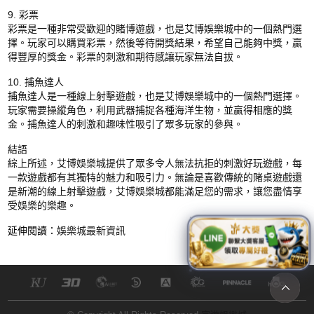
9. 彩票
彩票是一種非常受歡迎的賭博遊戲，也是艾博娛樂城中的一個熱門選
擇。玩家可以購買彩票，然後等待開獎結果，希望自己能夠中獎，贏
得豐厚的獎金。彩票的刺激和期待感讓玩家無法自拔。
10. 捕魚達人
捕魚達人是一種線上射擊遊戲，也是艾博娛樂城中的一個熱門選擇。
玩家需要操縱角色，利用武器捕捉各種海洋生物，並贏得相應的獎
金。捕魚達人的刺激和趣味性吸引了眾多玩家的參與。
結語
綜上所述，艾博娛樂城提供了眾多令人無法抗拒的刺激好玩遊戲，每
一款遊戲都有其獨特的魅力和吸引力。無論是喜歡傳統的賭桌遊戲還
是新潮的線上射擊遊戲，艾博娛樂城都能滿足您的需求，讓您盡情享
受娛樂的樂趣。
延伸閱讀：
娛樂城最新資訊