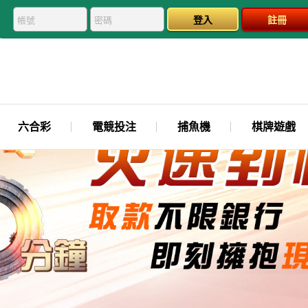
登入
註冊
帳號
密碼
六合彩
電競投注
捕魚機
棋牌遊戲