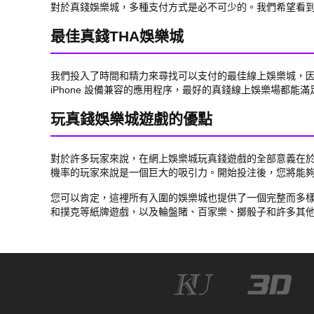
對於真錢娛樂城，多種支付方式是必不可少的。我們希望看
最佳真錢THA娛樂城
我們投入了時間和精力來尋找可以支付的最佳線上娛樂城，因為
iPhone 設備兼容的應用程序，最好的真錢線上娛樂場都能
玩真錢娛樂城遊戲的優點
對於許多玩家來說，在網上娛樂城玩真錢遊戲的全部意義在於
機率的玩家來說是一個巨大的吸引力。開始投注後，您將能
您可以肯定，這裡所有入圍的娛樂城也提供了一個完整而多
和撲克等紙牌遊戲，以及輪盤賭、百家樂、擲骰子和許多其