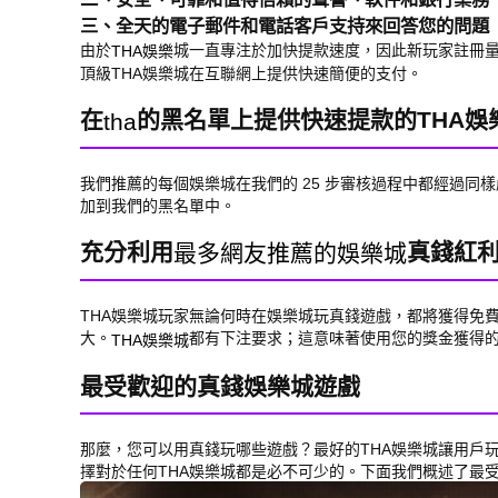
三、全天的電子郵件和電話客戶支持來回答您的問題
由於
城一直專注於加快提款速度，因此新玩家註冊
THA娛樂
頂級THA娛樂城在互聯網上提供快速簡便的支付。
在
的黑名單上提供快速提款的THA娛
tha
我們推薦的每個娛樂城在我們的 25 步審核過程中都經過
加到我們的黑名單中。
充分利用
真錢紅
最多網友推薦的娛樂城
THA娛樂城玩家無論何時在娛樂城玩真錢遊戲，都將獲得免
大。
都有下注要求；這意味著使用您的獎金獲得
THA娛樂城
最受歡迎的真錢娛樂城遊戲
那麼，您可以用真錢玩哪些遊戲？最好的THA娛樂城讓用戶
擇對於任何THA娛樂城都是必不可少的。下面我們概述了最