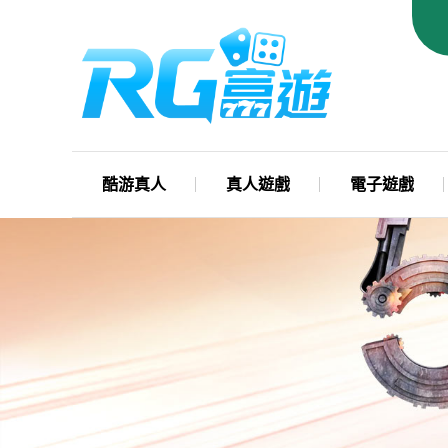
酷游真人
真人遊戲
電子遊戲