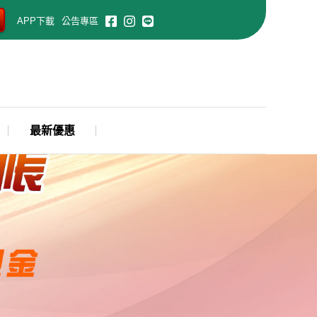
APP下載
公告專區
最新優惠