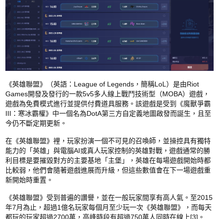
《英雄聯盟》（英語：League of Legends，簡稱LoL）是由Riot
Games開發及發行的一款5v5多人線上戰鬥技術型（MOBA）遊戲，
遊戲為免費模式進行並提供付費道具服務。該遊戲是受到《魔獸爭霸
III：寒冰霸權》中一個名為DotA第三方自定義地圖啟發而誕生，且至
今仍不斷定期更新。
在《英雄聯盟》裡，玩家扮演一個不可見的召喚師，並操控具有獨特
能力的「英雄」與電腦AI或真人玩家控制的英雄對戰，遊戲通常的勝
利目標是要摧毀對方的主要基地「主堡」，英雄在每場遊戲開始時都
比較弱，他們會隨著遊戲進展而升級，但這些數值會在下一場遊戲重
新開始時重置。
《英雄聯盟》受到普遍的讚譽，並在一般玩家間享有高人氣。至2015
年7月為止，超過1億名玩家每個月至少玩一次《英雄聯盟》，而每天
都玩的玩家超過2700萬，高峰時段有超過750萬人同時在線上[3]。