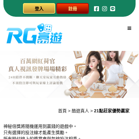
登入
註冊
首頁
>
酷遊真人
>
21點莊家優勢贏家
神秘倍獎將隨機運用到贏錢的遊戲中。
只有選擇的投注線才能產生獎勵。
所有賠付線上的獎賞會與每線投注相乘。